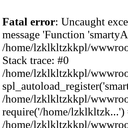
Fatal error
: Uncaught exce
message 'Function 'smartyAu
/home/lzklkltzkkpl/wwwroot
Stack trace: #0
/home/lzklkltzkkpl/wwwroot
spl_autoload_register('smar
/home/lzklkltzkkpl/wwwroot
require('/home/lzklkltzk...')
/home/lzklkltzkkpl/wwwroot