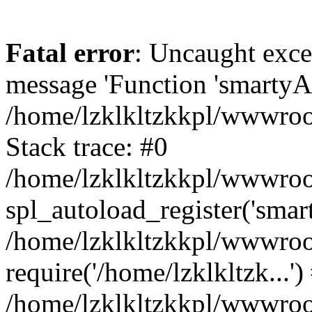
Fatal error
: Uncaught exce
message 'Function 'smartyAu
/home/lzklkltzkkpl/wwwroot
Stack trace: #0
/home/lzklkltzkkpl/wwwroot
spl_autoload_register('smar
/home/lzklkltzkkpl/wwwroot
require('/home/lzklkltzk...')
/home/lzklkltzkkpl/wwwroot