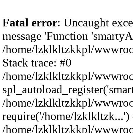
Fatal error
: Uncaught exce
message 'Function 'smartyAu
/home/lzklkltzkkpl/wwwroot
Stack trace: #0
/home/lzklkltzkkpl/wwwroot
spl_autoload_register('smar
/home/lzklkltzkkpl/wwwroot
require('/home/lzklkltzk...')
/home/lzklkltzkkpl/wwwroot